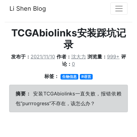
Li Shen Blog
TCGAbiolinks安装踩坑记
录
发布于：
2021/11/10
作者：
沈大力
浏览量：
999+
评
论：
0
标签：
生物信息
R语言
摘要：
安装TCGAbiolinks一直失败，报错依赖
包“purrrogress”不存在，该怎么办？